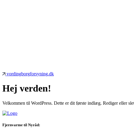
Videre
til
vordingborgforsyning.dk
indhold
Hej verden!
Velkommen til WordPress. Dette er dit første indlæg. Rediger eller sle
Fjernvarme til Nyråd: